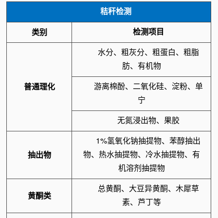
秸秆检测
检测项目
类别
水分、粗灰分、粗蛋白、粗脂
肪、有机物
游离棉酚、二氧化硅、淀粉、单
普通理化
宁
无氮浸出物、果胶
1%氢氧化钠抽提物、苯醇抽出
物、热水抽提物、冷水抽提物、有
抽出物
机溶剂抽提物
总黄酮、大豆异黄酮、木犀草
黄酮类
素、芦丁等