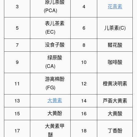
原儿茶酸
3
4
花青素
(PCA)
表儿
茶素
5
6
儿茶素(C)
(EC)
没食子酸
7
8
鞣花酸
绿原酸
9
10
咖啡酸
(CA)
游离棉酚
11
12
橙黄决明素
(FG)
大黄素
13
14
芦荟大黄
素
大黄酚
15
16
大黄酸
大黄素甲
17
18
丁香酚
醚