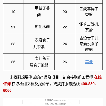
甲基丁香
乙酰基异丁
19
20
香酚
酚
邻苯二酚/儿
愈创木酚
21
22
茶酚
表没食子儿
表没食子
23
24
茶素没食子
儿茶素
酸酯
表儿茶素
25
26
其他
没食子酸酯
未找到想要测试的产品及项目，请直接联系工程师
在线
咨询
获取检测文档及报价单，或拨打服务热线
400-850-
6066