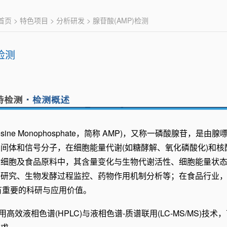
首页
>
特色项目
>
分析研发
> 腺苷酸(AMP)检测
检测
ine M
onophosphate，简称 AMP)，又称一磷酸腺苷
间体和信号分子，在细胞能量代谢(如糖酵解、氧化磷酸化)和核酸合
物细胞及食品原料中，其含量变化与生物代谢活性、细胞能量状
学研究、生物发酵过程监控、药物作用机制分析等；在食品行业
有重要的科研与应用价值。
用高效液相色谱(HPLC)与液相色谱-质谱联用(LC-
MS/MS)技