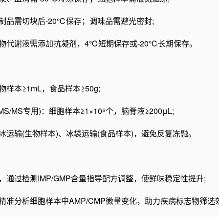
制品需切块后-20℃保存；调
味
品需避光密封;
物代谢液需添加抗凝剂，4℃短期保存或-20℃长期保存。
样本≥1mL，食品样本≥50g;
MS/MS专用)：细胞样本≥1×10⁶个，脑脊液≥200μL;
冰运输(生物样本)、冰袋运输(食品样本)，避免反复冻融。
，通过检测IMP/GMP含量指导配方调整，使鲜味稳定性提升;
精准分析细胞样本中AMP/CMP微量变化，助力疾病标志物筛选