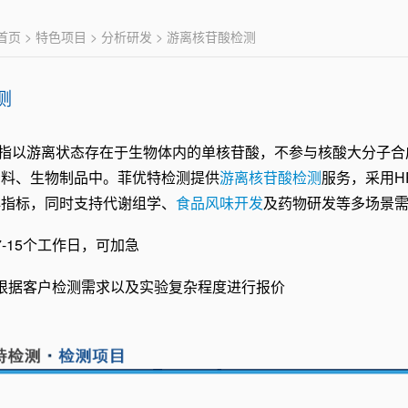
首页
>
特色项目
>
分析研发
> 游离核苷酸检测
测
指以游离状态存在于生物体内的单核苷酸，不参与核酸大分子合
饲料、生物制品中。菲优特检测提供
游离核苷酸检测
服务，采用HP
核心指标，同时支持代谢组学、
食品风味开发
及药物研发等多场景
7-15个工作日，可加急
根据客户检测需求以及实验复杂程度进行报价