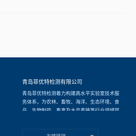
青岛菲优特检测有限公司
青岛菲优特检测着力构建高水平实验室技术服
务体系，为农林、畜牧、海洋、生态环境、食
品、生物制药、畜禽及水产养殖等行业领域提
供一站式检测和咨询服务，为高校、
科研院
所、
企事业单位、医疗机构等提供涵盖代谢组
学(短链脂肪酸/氨基酸分析)、环境检测(水质/土
- 友情链接 -