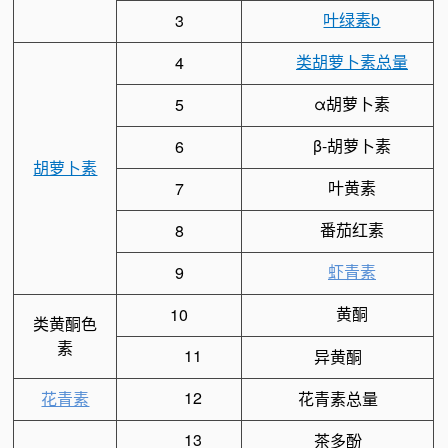
叶绿素b
3
类胡萝卜素总量
4
α胡萝卜素
5
β-胡萝卜素
6
胡萝卜素
叶黄素
7
番茄红素
8
虾青素
9
黄酮
10
类黄酮色
素
11
异黄酮
12
花青素
花青素总量
13
茶多酚